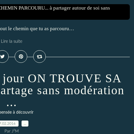
ur tout le chemin que tu as parcouru…
Lire la suite
du jour ON TROUVE SA
rtage sans modération
...
ensée à découvrir
7.02.2016
…
Par J²M