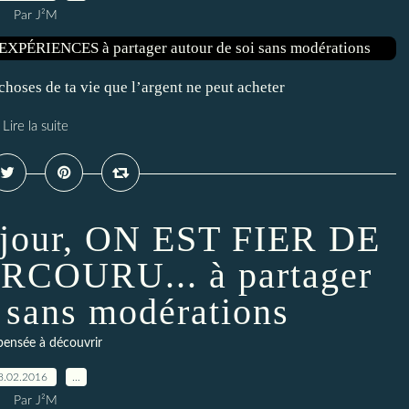
Par J²M
 choses de ta vie que l’argent ne peut acheter
Lire la suite
 jour, ON EST FIER DE
COURU... à partager
i sans modérations
ensée à découvrir
8.02.2016
…
Par J²M