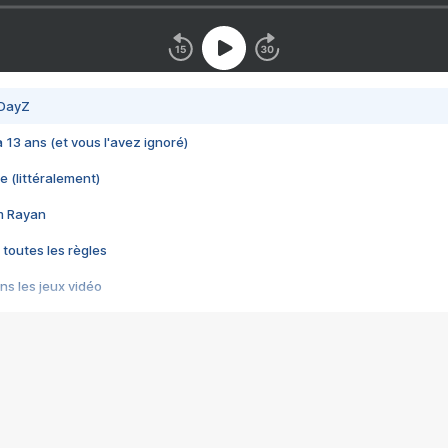
 DayZ
 a 13 ans (et vous l'avez ignoré)
e (littéralement)
im Rayan
 toutes les règles
s les jeux vidéo
us choquant de Rockstar ? - Le scandale BULLY
e plus moche de Steam
du RÊVE tourne au CAUCHEMAR
pendant 8 heures