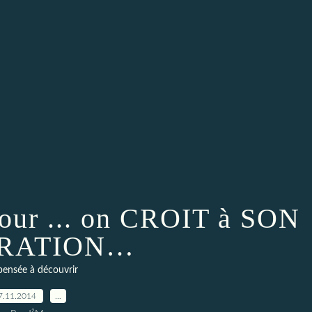
jour ... on CROIT à SON
IRATION…
ensée à découvrir
7.11.2014
…