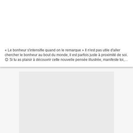
« Le bonheur s'intensifie quand on le remarque » Il n'est pas utile d'aller
chercher le bonheur au bout du monde, il est parfois juste à proximité de soi.
😊 Si tu as plaisir à découvrir cette nouvelle pensée illustrée, manifeste toi,
partage la à tes...