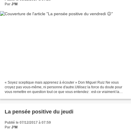
Par
J²M
« Soyez sceptique mais apprenez à écouter » Don Miguel Ruiz Ne vous
croyez pas vous-même, ni personne d'autre.Utilisez la force du doute pour
vous remettre en question tout ce que vous entendez : est-ce vraiment la
réalité ? Ecoutez l'intention qui sous...
La pensée positive du jeudi
Publié le 07/12/2017 à 07:59
Par
J²M