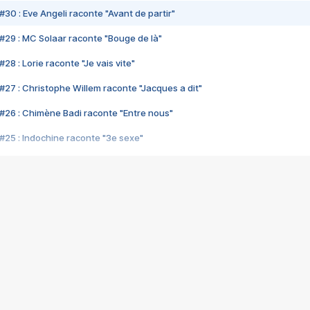
#30 : Eve Angeli raconte "Avant de partir"
#29 : MC Solaar raconte "Bouge de là"
28 : Lorie raconte "Je vais vite"
#27 : Christophe Willem raconte "Jacques a dit"
#26 : Chimène Badi raconte "Entre nous"
#25 : Indochine raconte "3e sexe"
#24 : Zaho raconte "C'est chelou"
#23 : Patrick Bruel raconte "Au café des délices"
#22 : Kyo raconte "Le chemin"
#21 : Nolwenn Leroy raconte "Cassé"
#20 : Patrick Hernandez raconte "Born to be alive"
#19 : Lorie raconte "Près de moi"