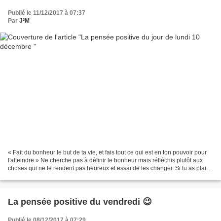
Publié le 11/12/2017 à 07:37
Par
J²M
« Fait du bonheur le but de ta vie, et fais tout ce qui est en ton pouvoir pour
l'atteindre » Ne cherche pas à définir le bonheur mais réfléchis plutôt aux
choses qui ne te rendent pas heureux et essai de les changer. Si tu as plaisir
à découvrir cette...
La pensée positive du vendredi 😉
Publié le 08/12/2017 à 07:29