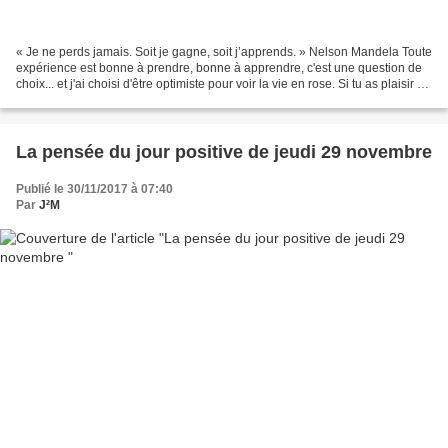
« ​Je ne perds jamais. Soit je gagne, soit j’apprends. » Nelson Mandela Toute
expérience est bonne à prendre, bonne à apprendre, c'est une question de
choix... et j'ai choisi d'être optimiste pour voir la vie en rose. Si tu as plaisir à
découvrir cette...
La pensée du jour positive de jeudi 29 novembre
Publié le 30/11/2017 à 07:40
Par
J²M