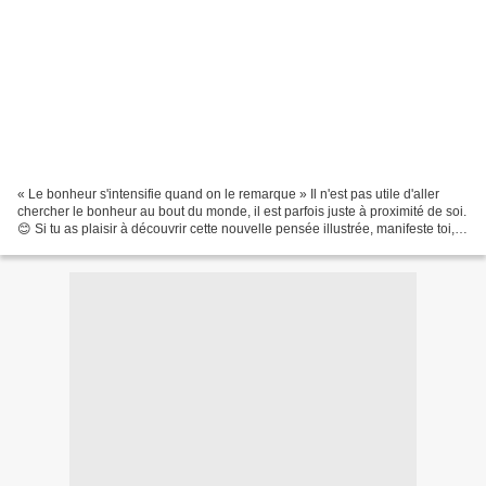
« Le bonheur s'intensifie quand on le remarque » Il n'est pas utile d'aller
chercher le bonheur au bout du monde, il est parfois juste à proximité de soi.
😊 Si tu as plaisir à découvrir cette nouvelle pensée illustrée, manifeste toi,
partage la à tes...