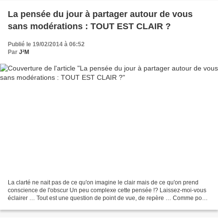
La pensée du jour à partager autour de vous
sans modérations : TOUT EST CLAIR ?
Publié le 19/02/2014 à 06:52
Par
J²M
La clarté ne nait pas de ce qu'on imagine le clair mais de ce qu'on prend
conscience de l'obscur Un peu complexe cette pensée !? Laissez-moi-vous
éclairer … Tout est une question de point de vue, de repère … Comme pour
la chaleur ou le froid, le bruit...