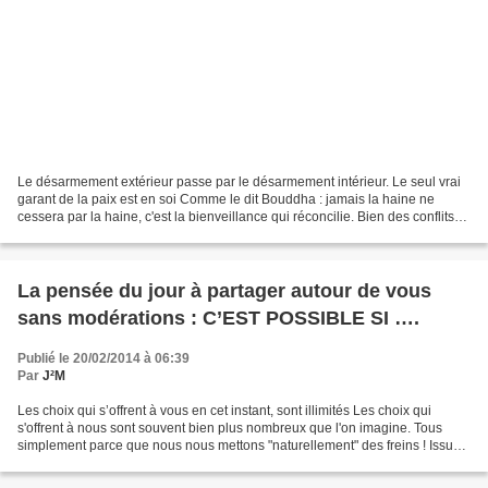
Le désarmement extérieur passe par le désarmement intérieur. Le seul vrai
garant de la paix est en soi Comme le dit Bouddha : jamais la haine ne
cessera par la haine, c'est la bienveillance qui réconcilie. Bien des conflits
perdurent parce que les personnes...
La pensée du jour à partager autour de vous
sans modérations : C’EST POSSIBLE SI ….
Publié le 20/02/2014 à 06:39
Par
J²M
Les choix qui s’offrent à vous en cet instant, sont illimités Les choix qui
s'offrent à nous sont souvent bien plus nombreux que l'on imagine. Tous
simplement parce que nous nous mettons "naturellement" des freins ! Issu
de notre "système" éducatif, de...