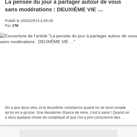
La pensée du jour à partager autour de vous
sans modérations : DEUXIÈME VIE …
Publié le 24/02/2014 à 06:48
Par
J²M
On a que deux vies, et la deuxième commence quand on se rend compte
qu'on en a qu'une. Une deuxième chance de vivre, c'est à saisir ! Quand on
a vécu quelque chose de compliqué et que l'on a pris conscience des
étapes qui ont mené au résultat, il est...