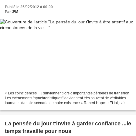
Publié le 25/02/2012 à 00:00
Par
J²M
« Les coïncidences [...] surviennent lors d'importantes périodes de transition.
Les événements "synchronistiques" deviennent très souvent de véritables
tournants dans le scénario de notre existence » Robert Hopcke Et toi, sais tu
repérer d'étranges coïncidences...
La pensée du jour t'invite à garder confiance ...le
temps travaille pour nous