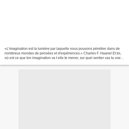
«L'imagination est la lumière par laquelle nous pouvons pénétrer dans de
nombreux mondes de pensées et d'expériences.» Charles F. Haanel Et toi,
où est ce que ton imagination va t elle te mener, sur quel sentier vas tu oser
t'aventurer ? Ose, prends la...