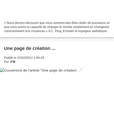
« Nous devons découvrir que nous sommes des êtres dotés de puissance et
que nous avons la capacité de changer le monde simplement en changeant
consciemment nos croyances.» A.C. Ping, Ecrivain et voyageur québéquois ,
Quelles croyances vas tu changer,...
Une page de création ...
Publié le 21/02/2012 à 06:29
Par
J²M