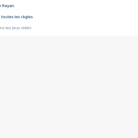
im Rayan
 toutes les règles
s les jeux vidéo
us choquant de Rockstar ? - Le scandale BULLY
e plus moche de Steam
du RÊVE tourne au CAUCHEMAR
pendant 8 heures
it… à tort
umiliés par un jeu vidéo
ire - Final Fantasy 8
ti un empire - Age of Empires
story DOFUS